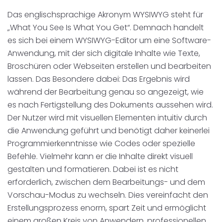
Disposition
schwarz auf weiß
Das englischsprachige Akronym WYSIWYG steht für
„What You See Is What You Get“. Demnach handelt
Cenvis
es sich bei einem WYSIWYG-Editor um eine Software-
Anwendung, mit der sich digitale Inhalte wie Texte,
GL Verleih
Broschüren oder Webseiten erstellen und bearbeiten
lassen. Das Besondere dabei: Das Ergebnis wird
Schneestern
während der Bearbeitung genau so angezeigt, wie
es nach Fertigstellung des Dokuments aussehen wird.
Inexio
Der Nutzer wird mit visuellen Elementen intuitiv durch
die Anwendung geführt und benötigt daher keinerlei
Robers
Programmierkenntnisse wie Codes oder spezielle
Befehle. Vielmehr kann er die Inhalte direkt visuell
gestalten und formatieren. Dabei ist es nicht
erforderlich, zwischen dem Bearbeitungs- und dem
Vorschau-Modus zu wechseln. Dies vereinfacht den
Erstellungsprozess enorm, spart Zeit und ermöglicht
einem großen Kreis von Anwendern, professionellen