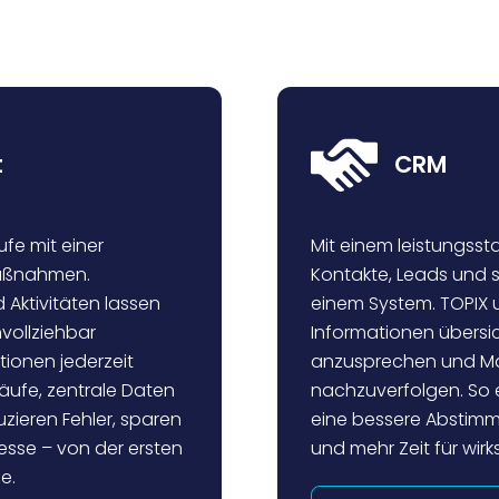
t
CRM
fe mit einer
Mit einem leistungss
Maßnahmen.
Kontakte, Leads und s
Aktivitäten lassen
einem System. TOPIX u
vollziehbar
Informationen übersic
ionen jederzeit
anzusprechen und Mark
äufe, zentrale Daten
nachzuverfolgen. So 
uzieren Fehler, sparen
eine bessere Abstimm
esse – von der ersten
und mehr Zeit für w
e.