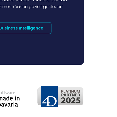
men können gezielt gesteuert
Business Intelligence