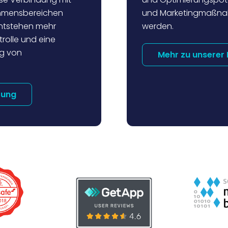
ehmensbereichen
und Marketingmaßnah
entstehen mehr
werden.
rolle und eine
ng von
Mehr zu unserer 
tung