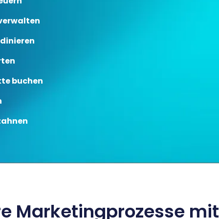
euern
 verwalten
dinieren
rten
kte buchen
n
rzahnen
re Marketingprozesse mit