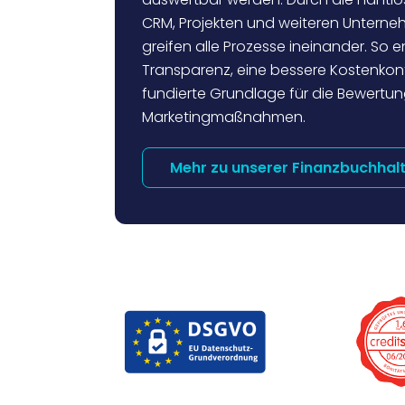
CRM, Projekten und weiteren Untern
greifen alle Prozesse ineinander. So 
Transparenz, eine bessere Kostenkont
fundierte Grundlage für die Bewertu
Marketingmaßnahmen.
Mehr zu unserer Finanzbuchhal