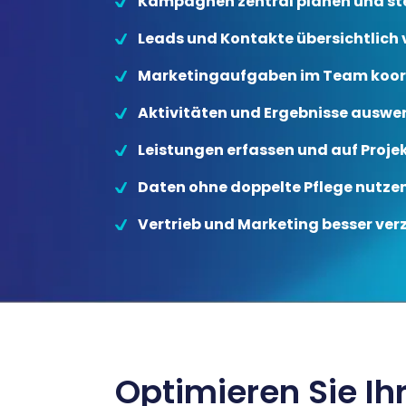
Kampagnen zentral planen und st
Disposition
schwarz auf weiß
Leads und Kontakte übersichtlich
Cenvis
Marketingaufgaben im Team koor
Aktivitäten und Ergebnisse auswe
GL Verleih
Leistungen erfassen und auf Proje
Schneestern
Daten ohne doppelte Pflege nutze
Inexio
Vertrieb und Marketing besser ve
Robers
Optimieren Sie Ih