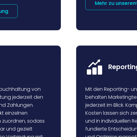
Mehr zu unsere
tung
Reportin
nzbuchhaltung von
Mit den Reporting- un
tung jederzeit den
behalten Marketingte
und Zahlungen.
jederzeit im Blick. Ka
kt einzelnen
Kosten lassen sich zen
 zuordnen, sodass
und in individuellen R
r und gezielt
fundierte Entscheidun
se Verbindung mit
und Optimierungspote