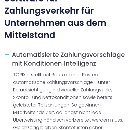
Zahlungsverkehr für
Unternehmen aus dem
*) Wir benötigen Ihre Zustimmung, um Ihnen die gewünschten
Mittelstand
Informationen per E-Mail zukommen lassen zu können. Sie
können Ihre Zustimmung jederzeit und unkompliziert
widerrufen.
Abmeldung und Datenverarbeitung
Automatisierte Zahlungsvorschläge
Informationen per E-Mail erhalten
*
mit Konditionen‑Intelligenz
TOPIX erstellt auf Basis offener Posten
automatische Zahlungsvorschläge – unter
Berücksichtigung individueller Zahlungsziele,
Skonto- und Nettokonditionen sowie bereits
geleisteter Teilzahlungen. So gewinnen
Mitarbeitende Zeit, da längst nicht jede
Überweisung händisch vorbereitet werden muss.
Gleichzeitig bleiben Skontofristen sicher