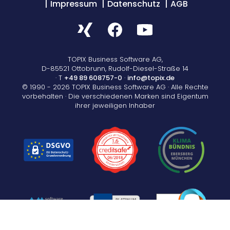
Impressum
Datenschutz
AGB
Informationen per E-Mail zukommen lassen zu können. Sie
können Ihre Zustimmung jederzeit und unkompliziert
widerrufen.
Abmeldung und Datenverarbeitung
Informationen per E-Mail erhalten
*
TOPIX Business Software AG,
D-85521 Ottobrunn, Rudolf-Diesel-Straße 14
· T
+49 89 608757-0
·
info@topix.de
© 1990 - 2026 TOPIX Business Software AG · Alle Rechte
vorbehalten · Die verschiedenen Marken sind Eigentum
ihrer jeweiligen Inhaber