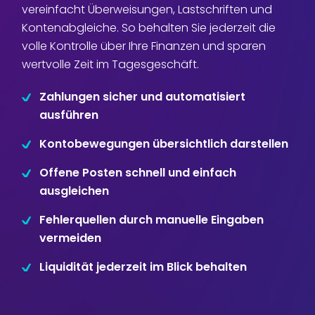
vereinfacht Überweisungen, Lastschriften und
Disposition
schwarz auf weiß
Kontenabgleiche. So behalten Sie jederzeit die
volle Kontrolle über Ihre Finanzen und sparen
Cenvis
wertvolle Zeit im Tagesgeschäft.
GL Verleih
Zahlungen sicher und automatisiert
ausführen
Schneestern
Kontobewegungen übersichtlich darstellen
Inexio
Offene Posten schnell und einfach
ausgleichen
Robers
Fehlerquellen durch manuelle Eingaben
vermeiden
Liquidität jederzeit im Blick behalten