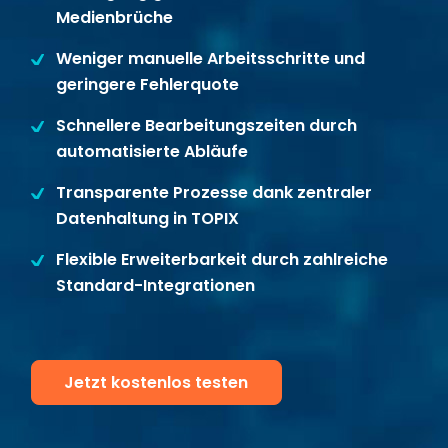
Medienbrüche
Disposition
schwarz auf weiß
Weniger manuelle Arbeitsschritte und
Cenvis
geringere Fehlerquote
Schnellere Bearbeitungszeiten durch
GL Verleih
automatisierte Abläufe
Schneestern
Transparente Prozesse dank zentraler
Datenhaltung in TOPIX
Inexio
Flexible Erweiterbarkeit durch zahlreiche
Robers
Standard-Integrationen
Jetzt kostenlos testen