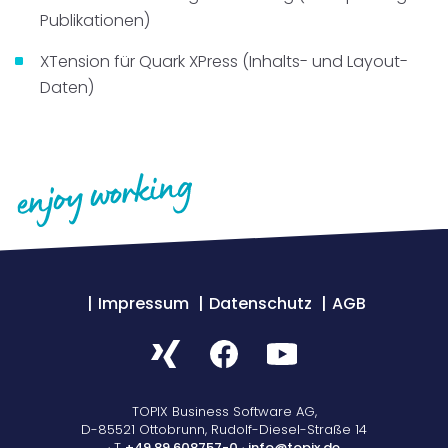
Publikationen)
XTension für Quark XPress (Inhalts- und Layout-
Daten)
Impressum
Datenschutz
AGB
TOPIX Business Software AG,
D-85521 Ottobrunn, Rudolf-Diesel-Straße 14
· T
+49 89 608757-0
·
info@topix.de