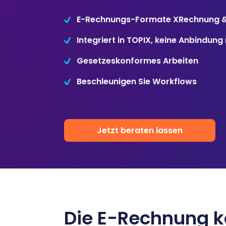
Disposition
schwarz auf weiß
E-Rechnungs-Formate XRechnung 
Cenvis
Integriert in TOPIX, keine Anbindun
Gesetzeskonformes Arbeiten
GL Verleih
Beschleunigen Sie Workflows
Schneestern
Inexio
Jetzt beraten lassen
Robers
Die E-Rechnung k