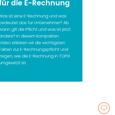
für die E-Rechnung
Was ist eine E-Rechnung und was
bedeutet das für Unternehmer? Ab
wann gilt die Pflicht und was ist jetzt
anders? In diesem kompakten
Video erklären wir die wichtigsten
Fakten zur E-Rechnungspflicht und
zeigen, wie die E-Rechnung in TOPIX
umgesetzt ist.