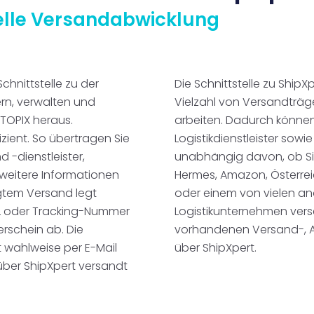
nelle Versandabwicklung
chnittstelle zu der
Die Schnittstelle zu ShipX
ern, verwalten und
Vielzahl von Versandträge
TOPIX heraus.
arbeiten. Dadurch könne
fizient. So übertragen Sie
Logistikdienstleister sowi
 -dienstleister,
unabhängig davon, ob Sie 
weitere Informationen
Hermes, Amazon, Österreic
lgtem Versand legt
oder einem von vielen a
RL oder Tracking-Nummer
Logistikunternehmen verse
erschein ab. Die
vorhandenen Versand-, Ad
 wahlweise per E-Mail
über ShipXpert.
über ShipXpert versandt