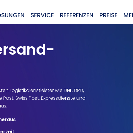
ÖSUNGEN
SERVICE
REFERENZEN
PREISE
ME
ersand-
en Logistikdienstleister wie DHL, DPD,
 Post, Swiss Post, Expressdienste und
aus.
 heraus
erzeit