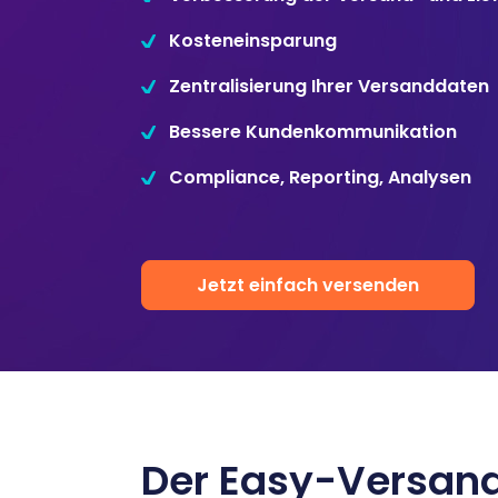
Disposition
schwarz auf weiß
Kosteneinsparung
Cenvis
Zentralisierung Ihrer Versanddaten
Bessere Kundenkommunikation
GL Verleih
Compliance, Reporting, Analysen
Schneestern
Inexio
Jetzt einfach versenden
Robers
Der Easy-Versand