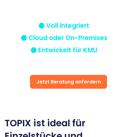
von Entwicklung bis Support. Flexibilität,
Disposition
schwarz auf weiß
Transparenz und Zuverlässigkeit.
Cenvis
Voll integriert
Cloud oder On-Premises
GL Verleih
Entwickelt für KMU
Schneestern
Inexio
Jetzt Beratung anfordern
Robers
TOPIX ist ideal für
Einzelstücke und