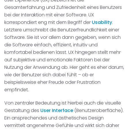
Gesamterfahrung und Zufriedenheit eines Benutzers
Disposition
schwarz auf weiß
bei der Interaktion mit einer Software. UX
Cenvis
korrespondiert eng mit dem Begriff der
Usability
.
Letztere umschreibt die Benutzerfreundlichkeit einer
GL Verleih
Software. Sie ist vor allem dann gegeben, wenn sich
die Software einfach, effizient, intuitiv und
Schneestern
komfortabel bedienen lässt. UX hingegen stellt mehr
auf subjektive und emotionale Faktoren bei der
Inexio
Nutzung der Anwendung ab. Hier geht es eher darum,
wie der Benutzer sich dabei fühlt – ob er
Robers
beispielsweise eher Freude oder Frustration
empfindet.
Von zentraler Bedeutung ist hierbei auch die visuelle
Gestaltung des
User Interface
(Benutzeroberfläche).
Ein ansprechendes und ästhetisches Design
vermittelt angenehme Gefühle und wirkt sich daher