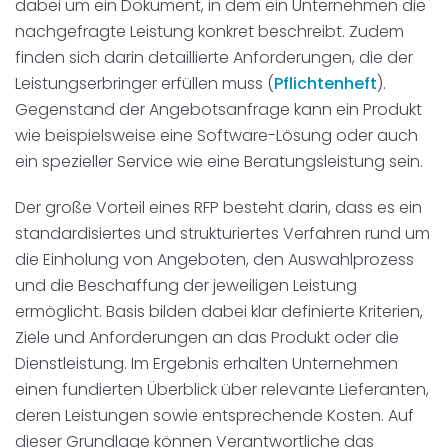
dabei um ein Dokument, in dem ein Unternehmen die
Disposition
schwarz auf weiß
nachgefragte Leistung konkret beschreibt. Zudem
finden sich darin detaillierte Anforderungen, die der
Cenvis
Leistungserbringer erfüllen muss (
Pflichtenheft
).
Gegenstand der Angebotsanfrage kann ein Produkt
GL Verleih
wie beispielsweise eine Software-Lösung oder auch
ein spezieller Service wie eine Beratungsleistung sein.
Schneestern
Der große Vorteil eines RFP besteht darin, dass es ein
Inexio
standardisiertes und strukturiertes Verfahren rund um
die Einholung von Angeboten, den Auswahlprozess
Robers
und die Beschaffung der jeweiligen Leistung
ermöglicht. Basis bilden dabei klar definierte Kriterien,
Ziele und Anforderungen an das Produkt oder die
Dienstleistung. Im Ergebnis erhalten Unternehmen
einen fundierten Überblick über relevante Lieferanten,
deren Leistungen sowie entsprechende Kosten. Auf
dieser Grundlage können Verantwortliche das