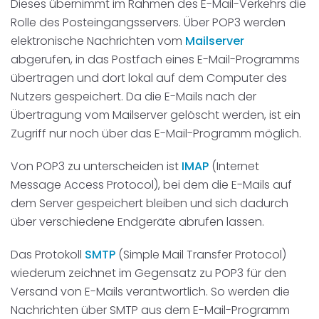
Dieses übernimmt im Rahmen des E-Mail-Verkehrs die
Disposition
schwarz auf weiß
Rolle des Posteingangsservers. Über POP3 werden
elektronische Nachrichten vom
Mailserver
Cenvis
abgerufen, in das Postfach eines E-Mail-Programms
übertragen und dort lokal auf dem Computer des
GL Verleih
Nutzers gespeichert. Da die E-Mails nach der
Übertragung vom Mailserver gelöscht werden, ist ein
Schneestern
Zugriff nur noch über das E-Mail-Programm möglich.
Inexio
Von POP3 zu unterscheiden ist
IMAP
(Internet
Message Access Protocol), bei dem die E-Mails auf
Robers
dem Server gespeichert bleiben und sich dadurch
über verschiedene Endgeräte abrufen lassen.
Das Protokoll
SMTP
(Simple Mail Transfer Protocol)
wiederum zeichnet im Gegensatz zu POP3 für den
Versand von E-Mails verantwortlich. So werden die
Nachrichten über SMTP aus dem E-Mail-Programm