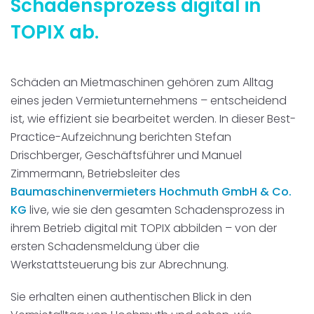
Schadensprozess digital in
Disposition
schwarz auf weiß
TOPIX ab.
Cenvis
Schäden an Mietmaschinen gehören zum Alltag
GL Verleih
eines jeden Vermietunternehmens – entscheidend
ist, wie effizient sie bearbeitet werden. In dieser Best-
Schneestern
Practice-Aufzeichnung berichten Stefan
Drischberger, Geschäftsführer und Manuel
Inexio
Zimmermann, Betriebsleiter des
Baumaschinenvermieters
Hochmuth GmbH & Co.
Robers
KG
live, wie sie den gesamten Schadensprozess in
ihrem Betrieb digital mit TOPIX abbilden – von der
ersten Schadensmeldung über die
Werkstattsteuerung bis zur Abrechnung.
Sie erhalten einen authentischen Blick in den