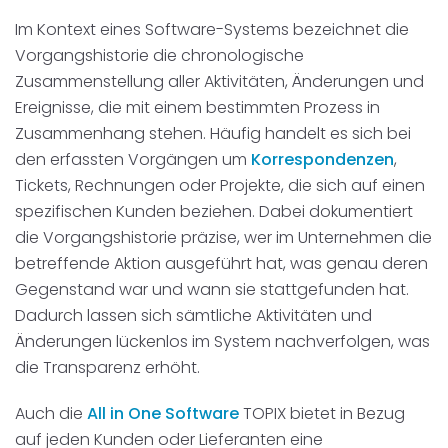
Disposition
schwarz auf weiß
Im Kontext eines Software-Systems bezeichnet die
Vorgangshistorie die chronologische
Cenvis
Zusammenstellung aller Aktivitäten, Änderungen und
Ereignisse, die mit einem bestimmten Prozess in
GL Verleih
Zusammenhang stehen. Häufig handelt es sich bei
den erfassten Vorgängen um
Korrespondenzen
,
Schneestern
Tickets, Rechnungen oder Projekte, die sich auf einen
spezifischen Kunden beziehen. Dabei dokumentiert
Inexio
die Vorgangshistorie präzise, wer im Unternehmen die
betreffende Aktion ausgeführt hat, was genau deren
Robers
Gegenstand war und wann sie stattgefunden hat.
Dadurch lassen sich sämtliche Aktivitäten und
Änderungen lückenlos im System nachverfolgen, was
die Transparenz erhöht.
Auch die
All in One Software
TOPIX bietet in Bezug
auf jeden Kunden oder Lieferanten eine