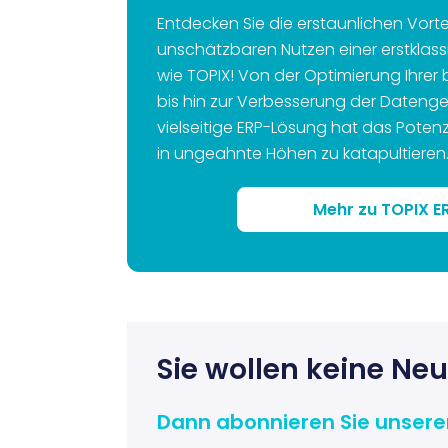
Entdecken Sie die erstaunlichen Vort
unschätzbaren Nutzen einer erstklas
wie TOPIX! Von der Optimierung Ihrer 
bis hin zur Verbesserung der Datenge
vielseitige ERP-Lösung hat das Potenzia
in ungeahnte Höhen zu katapultieren
Mehr zu TOPIX E
Sie wollen keine Ne
Dann abonnieren Sie unsere