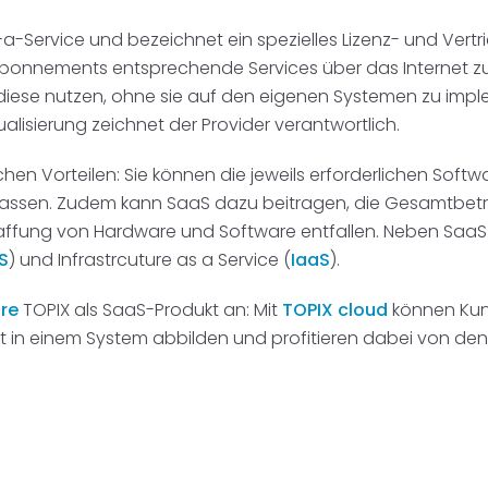
-Service und bezeichnet ein spezielles Lizenz- und Vertr
 Abonnements entsprechende Services über das Internet 
 diese nutzen, ohne sie auf den eigenen Systemen zu imple
ualisierung zeichnet der Provider verantwortlich.
chen Vorteilen: Sie können die jeweils erforderlichen Softw
assen. Zudem kann SaaS dazu beitragen, die Gesamtbetrie
affung von Hardware und Software entfallen. Neben SaaS 
S
) und Infrastrcuture as a Service (
IaaS
).
are
TOPIX als SaaS-Produkt an: Mit
TOPIX cloud
können Kun
in einem System abbilden und profitieren dabei von den V