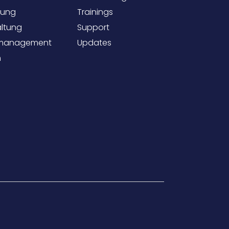
tung
Trainings
ltung
Support
management
Updates
m