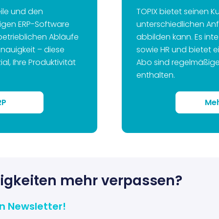
eile und den
TOPIX bietet seinen K
sigen ERP-Software
unterschiedlichen A
betrieblichen Abläufe
abbilden kann. Es inte
nauigkeit – diese
sowie HR und bietet e
l, Ihre Produktivität
Abo sind regelmäßige
.
enthalten.
RP
Meh
uigkeiten mehr verpassen?
n Newsletter!