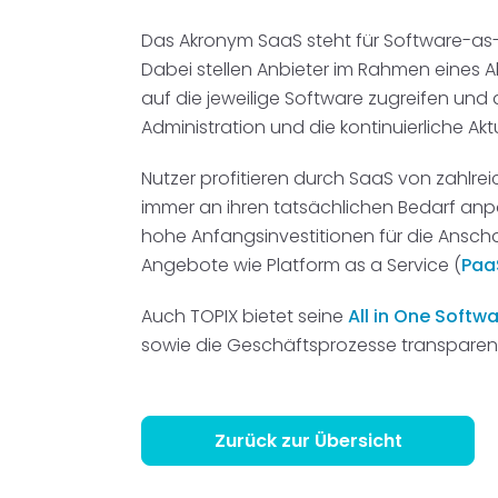
Disposition
schwarz auf weiß
Das Akronym SaaS steht für Software-as-a
Dabei stellen Anbieter im Rahmen eines
Cenvis
auf die jeweilige Software zugreifen und
Administration und die kontinuierliche Akt
GL Verleih
Nutzer profitieren durch SaaS von zahlrei
Schneestern
immer an ihren tatsächlichen Bedarf anp
hohe Anfangsinvestitionen für die Ansch
Inexio
Angebote wie Platform as a Service (
Paa
Robers
Auch TOPIX bietet seine
All in One Softw
sowie die Geschäftsprozesse transparent 
Zurück zur Übersicht