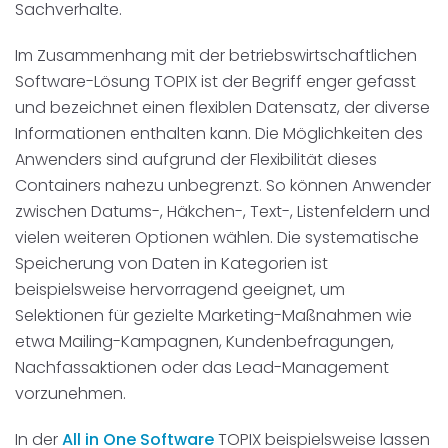
Sachverhalte.
Disposition
schwarz auf weiß
Im Zusammenhang mit der betriebswirtschaftlichen
Cenvis
Software-Lösung TOPIX ist der Begriff enger gefasst
und bezeichnet einen flexiblen Datensatz, der diverse
GL Verleih
Informationen enthalten kann. Die Möglichkeiten des
Anwenders sind aufgrund der Flexibilität dieses
Schneestern
Containers nahezu unbegrenzt. So können Anwender
zwischen Datums-, Häkchen-, Text-, Listenfeldern und
Inexio
vielen weiteren Optionen wählen. Die systematische
Speicherung von Daten in Kategorien ist
Robers
beispielsweise hervorragend geeignet, um
Selektionen für gezielte Marketing-Maßnahmen wie
etwa Mailing-Kampagnen, Kundenbefragungen,
Nachfassaktionen oder das Lead-Management
vorzunehmen.
In der
All in One Software
TOPIX beispielsweise lassen