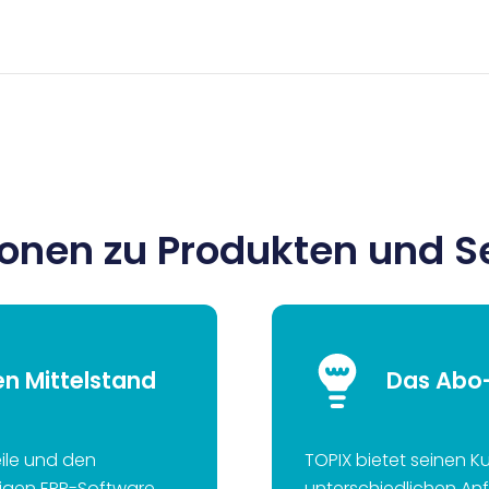
ionen zu Produkten und S
en Mittelstand
Das Abo-
eile und den
TOPIX bietet seinen K
sigen ERP-Software
unterschiedlichen A