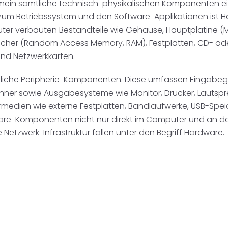
mein sämtliche technisch-physikalischen Komponenten ein
um Betriebssystem und den Software-Applikationen ist Ha
uter verbauten Bestandteile wie Gehäuse, Hauptplatine 
eicher (Random Access Memory, RAM), Festplatten, CD- oder
nd Netzwerkkarten.
iche Peripherie-Komponenten. Diese umfassen Eingabege
nner sowie Ausgabesysteme wie Monitor, Drucker, Lautsp
edien wie externe Festplatten, Bandlaufwerke, USB-Speic
e-Komponenten nicht nur direkt im Computer und an der 
tzwerk-Infrastruktur fallen unter den Begriff Hardware.