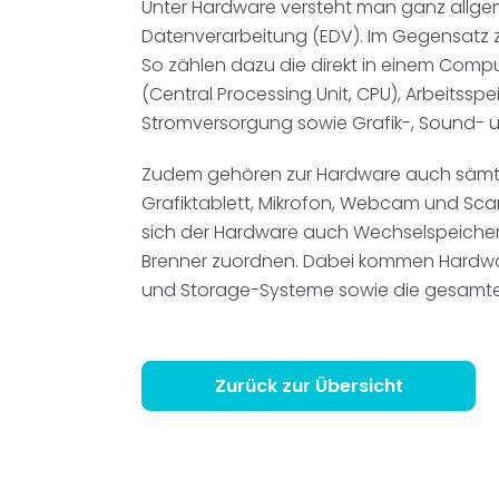
Unter Hardware versteht man ganz allge
Disposition
schwarz auf weiß
Datenverarbeitung (EDV). Im Gegensatz z
So zählen dazu die direkt in einem Comp
Cenvis
(Central Processing Unit, CPU), Arbeitssp
Stromversorgung sowie Grafik-, Sound- u
GL Verleih
Zudem gehören zur Hardware auch sämtl
Schneestern
Grafiktablett, Mikrofon, Webcam und Sca
sich der Hardware auch Wechselspeicherm
Inexio
Brenner zuordnen. Dabei kommen Hardwar
und Storage-Systeme sowie die gesamte Ne
Robers
Zurück zur Übersicht