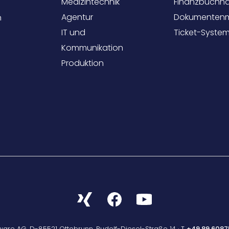
Medizintechnik
Finanzbuchha
Agentur
Dokumenten
n
IT und
Ticket-Syste
Kommunikation
Produktion
tware AG,
D-85521 Ottobrunn, Rudolf-Diesel-Straße 14
· T
+49 89 6087