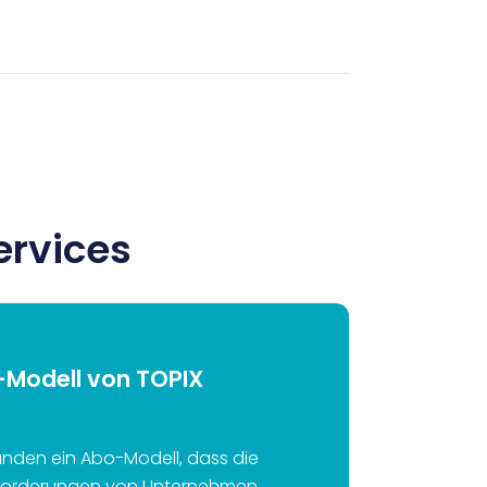
ervices
Modell von TOPIX
unden ein Abo-Modell, dass die
nforderungen von Unternehmen