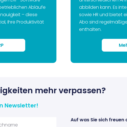
betrieblichen Abläufe
abbilden kann. Es inte
nauigkeit – diese
sowie HR und bietet e
l, Ihre Produktivität
Abo sind regelmäßige
.
enthalten.
RP
Meh
uigkeiten mehr verpassen?
n Newsletter!
Auf was Sie sich freuen 