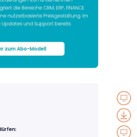
griert die Bereiche CRM, ERP, FINANCE
ine nutzerbasierte Preisgestaltung. Im
 Updates und Support bereits
r zum Abo-Modell
dürfen: