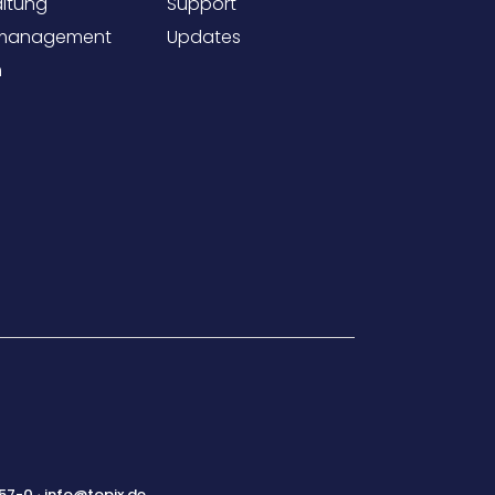
ltung
Support
management
Updates
m
57-0
·
info@topix.de