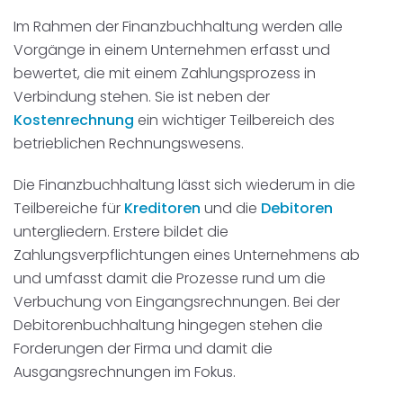
Disposition
schwarz auf weiß
Im Rahmen der Finanzbuchhaltung werden alle
Vorgänge in einem Unternehmen erfasst und
Cenvis
bewertet, die mit einem Zahlungsprozess in
Verbindung stehen. Sie ist neben der
GL Verleih
Kostenrechnung
ein wichtiger Teilbereich des
betrieblichen Rechnungswesens.
Schneestern
Die Finanzbuchhaltung lässt sich wiederum in die
Inexio
Teilbereiche für
Kreditoren
und die
Debitoren
untergliedern. Erstere bildet die
Robers
Zahlungsverpflichtungen eines Unternehmens ab
und umfasst damit die Prozesse rund um die
Verbuchung von Eingangsrechnungen. Bei der
Debitorenbuchhaltung hingegen stehen die
Forderungen der Firma und damit die
Ausgangsrechnungen im Fokus.