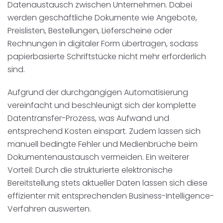
Datenaustausch zwischen Unternehmen. Dabei
Disposition
schwarz auf weiß
werden geschäftliche Dokumente wie Angebote,
Preislisten, Bestellungen, Lieferscheine oder
Cenvis
Rechnungen in digitaler Form übertragen, sodass
papierbasierte Schriftstücke nicht mehr erforderlich
GL Verleih
sind.
Schneestern
Aufgrund der durchgängigen Automatisierung
vereinfacht und beschleunigt sich der komplette
Inexio
Datentransfer-Prozess, was Aufwand und
entsprechend Kosten einspart. Zudem lassen sich
Robers
manuell bedingte Fehler und Medienbrüche beim
Dokumentenaustausch vermeiden. Ein weiterer
Vorteil: Durch die strukturierte elektronische
Bereitstellung stets aktueller Daten lassen sich diese
effizienter mit entsprechenden Business-Intelligence-
Verfahren auswerten.