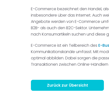
Disposition
schwarz auf weiß
E-Commerce bezeichnet den Handel, also
insbesondere über das Internet. Auch we
Cenvis
Angebote werden von E-Commerce umfasst,
B2B- als auch den B2C-Sektor. Unternehm
GL Verleih
nach Konsumartikeln suchen und diese g
Schneestern
E-Commerce ist ein Teilbereich des
E-Bus
Kommunikationskanäle umfasst. Mit mode
Inexio
optimal abbilden. Dabei sorgen die pas
Transaktionen zwischen Online-Händlern
Robers
Zurück zur Übersicht