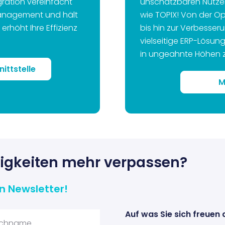
gration vereinfacht
unschätzbaren Nutzen
anagement und hält
wie TOPIX! Von der Op
erhöht Ihre Effizienz
bis hin zur Verbesser
vielseitige ERP-Lösung
in ungeahnte Höhen z
ittstelle
M
uigkeiten mehr verpassen?
n Newsletter!
Auf was Sie sich freuen 