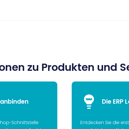
ionen zu Produkten und S
 anbinden
Die ERP 
shop-Schnittstelle
Entdecken Sie die ers