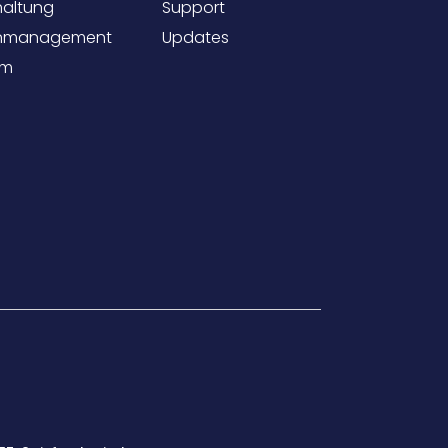
haltung
Support
nmanagement
Updates
em