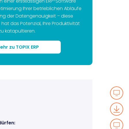
 einer erstklassigen ERP-Software
timierung Ihrer betrieblichen Abläufe
ung der Datengenauigkeit – diese
 hat das Potenzial, Ihre Produktivität
u katapultieren.
ehr zu TOPIX ERP
dürfen: