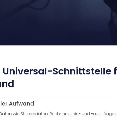
X Universal-Schnittstell
and
 gewünschten Informationen per E-Mail zukommen lassen zu können. 
erarbeitung
ller Aufwand
 es, Daten wie Stammdaten, Rechnungsein- und -ausgäng