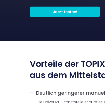
Jetzt testen!
Vorteile der TOPI
aus dem Mittelst
*) Wir benötigen Ihre Zustimmung, um Ihnen die
unkompliziert widerrufen.
Abmeldung und Datenv
Informationen per E-Mail erhalten
*
Deutlich geringerer manue
Die Universal-Schnittstelle erlaubt