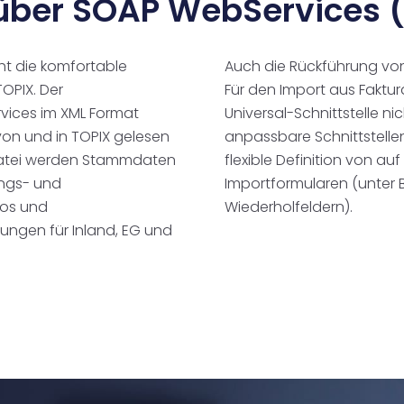
über SOAP WebServices 
cht die komfortable
Auch die Rückführung von
OPIX. Der
Für den Import aus Fakt
ices im XML Format
Universal-Schnittstelle nic
von und in TOPIX gelesen
anpassbare Schnittstellen
tdatei werden Stammdaten
flexible Definition von 
angs- und
Importformularen (unter 
nos und
Wiederholfeldern).
ungen für Inland, EG und