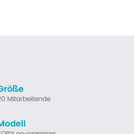
Größe
20 Mitarbeitende
Modell
TOPIX on-premises