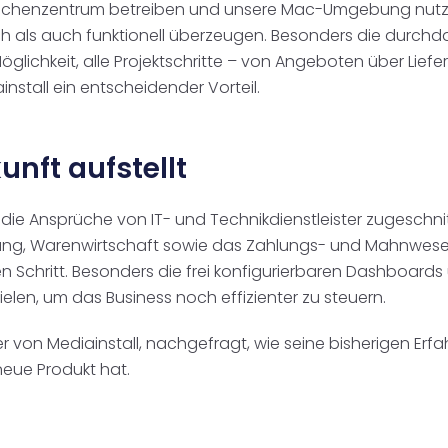
echenzentrum betreiben und unsere Mac-Umgebung nutzen 
 als auch funktionell überzeugen. Besonders die durchd
ichkeit, alle Projektschritte – von Angeboten über Liefe
install ein entscheidender Vorteil.
unft aufstellt
 die Ansprüche von IT- und Technikdienstleister zugeschnitt
lung, Warenwirtschaft sowie das Zahlungs- und Mahnwesen.
Schritt. Besonders die frei konfigurierbaren Dashboard
ielen, um das Business noch effizienter zu steuern.
er von Mediainstall, nachgefragt, wie seine bisherigen Er
eue Produkt hat.