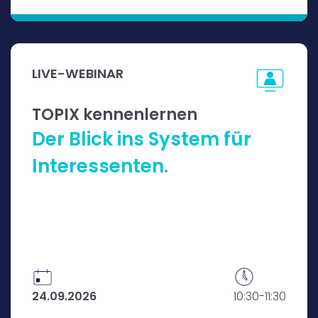
Sie erhalten einen Blick ins TOPIX-Live-System.
Unsere Experten zeigen Ihnen, wie TOPIX tickt
LIVE-WEBINAR
und Prozesse abbildet. Am Ende gehen sie
auf Ihre individuellen Fragen ein.
TOPIX kennenlernen
Der Blick ins System für
Jetzt informieren und kostenfrei
Interessenten.
anmelden
24.09.2026
10:30-11:30