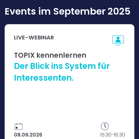
und Prozesse abbildet. Am Ende gehen sie
Events im September 2025
auf Ihre individuellen Fragen ein.
Jetzt informieren und kostenfrei
LIVE-WEBINAR
anmelden
TOPIX kennenlernen
Der Blick ins System für
Interessenten.
08.09.2026
15:30-16:30