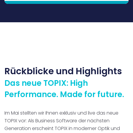
Sie erhalten einen Blick ins TOPIX-Live-System.
Unsere Experten zeigen Ihnen, wie TOPIX tickt
und Prozesse abbildet. Am Ende gehen sie
auf Ihre individuellen Fragen ein.
Jetzt informieren und kostenfrei
anmelden
Rückblicke und Highlights
Das neue TOPIX: High
Performance. Made for future.
Im Mai stellten wir Ihnen exklusiv und live das neue
TOPIX vor: Als Business Software der nächsten
Generation erscheint TOPIX in moderner Optik und